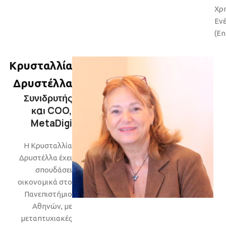
Χρ
Ενέ
(En
Κρυσταλλία
Δρυστέλλα
Συνιδρυτής
και COO,
MetaDigi
H Κρυσταλλία
Δρυστέλλα έχει
σπουδάσει
οικονομικά στο
Πανεπιστήμιο
Αθηνών, με
μεταπτυχιακές