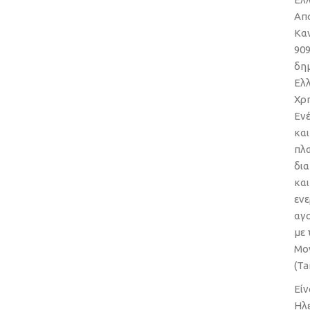
Απ
Κα
909
δημ
Ελ
Χρ
Ενέ
και
πλ
δι
και
εν
αγ
με
Μο
(Ta
Είν
Ηλ