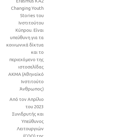
Erasmus KA2
Changing Youth
Stories του
Ινστιτούτου
Κύπρου. Είναι
υπεύθυνη για τα
κοινωνικά δίκτυα
και το
περιεχόμενο της
ιστοσελίδας
ΑΚΜΑ (Αθηναϊκό
Ινστιτούτο
Άνθρωπος)
Από τον Απρίλιο
του 2023
Συνιδρυτής και
Υπεύθυνος
Λειτουργιών
(COO) της