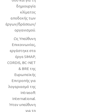
όσο και για τη
δημιουργία
κλίματος
αποδοχής των
έργων/δράσεων/
οργανισμού.
Ως Υπεύθυνη
Επικοινωνίας,
εργάστηκε στα
έργα SIMAP,
CORDIS, BC-NET
& BRE της
Ευρωπαϊκής
Επιτροπής για
λογαριασμό της
Intrasoft
International.
Ήταν υπεύθυνη
για τη