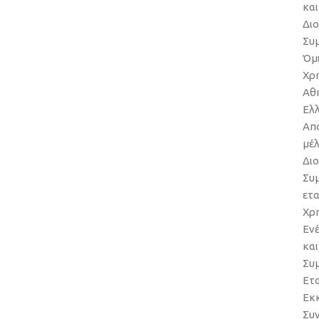
και
Διο
Συ
Όμ
Χρ
Αθ
Ελ
Απ
μέλ
Διο
Συ
ετα
Χρ
Ενέ
και
Συ
Ετα
Εκ
Συ